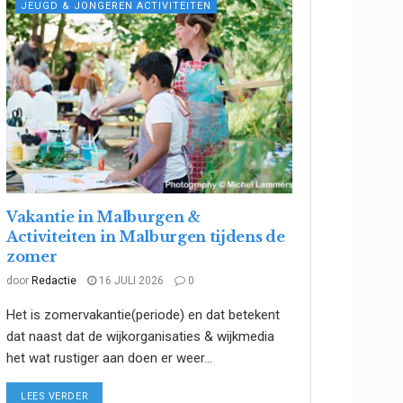
JEUGD & JONGEREN ACTIVITEITEN
Vakantie in Malburgen &
Activiteiten in Malburgen tijdens de
zomer
door
Redactie
16 JULI 2026
0
Het is zomervakantie(periode) en dat betekent
dat naast dat de wijkorganisaties & wijkmedia
het wat rustiger aan doen er weer...
DETAILS
LEES VERDER