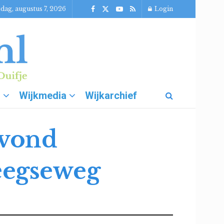
jdag, augustus 7, 2026
Login
g
Wijkmedia
Wijkarchief
avond
eegseweg