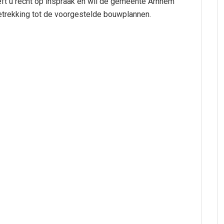
 u recht op inspraak en wil de gemeente Arnhem
betrekking tot de voorgestelde bouwplannen.