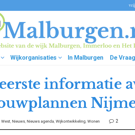
vri
Wijkorganisaties
In Malburgen
De Vraa
 eerste informatie 
bouwplannen Nijm
2
n West
,
Nieuws
,
Nieuws agenda
,
Wijkontwikkeling
,
Wonen