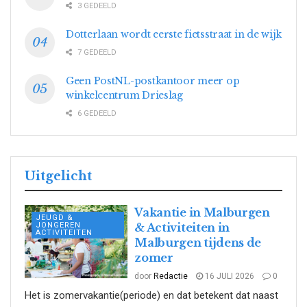
3 GEDEELD
Dotterlaan wordt eerste fietsstraat in de wijk
7 GEDEELD
Geen PostNL-postkantoor meer op
winkelcentrum Drieslag
6 GEDEELD
Uitgelicht
Vakantie in Malburgen
JEUGD &
JONGEREN
& Activiteiten in
ACTIVITEITEN
Malburgen tijdens de
zomer
door
Redactie
16 JULI 2026
0
Het is zomervakantie(periode) en dat betekent dat naast