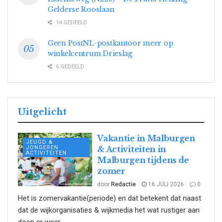
Gelderse Rooslaan
14 GEDEELD
Geen PostNL-postkantoor meer op
winkelcentrum Drieslag
6 GEDEELD
Uitgelicht
Vakantie in Malburgen
JEUGD &
JONGEREN
& Activiteiten in
ACTIVITEITEN
Malburgen tijdens de
zomer
door
Redactie
16 JULI 2026
0
Het is zomervakantie(periode) en dat betekent dat naast
dat de wijkorganisaties & wijkmedia het wat rustiger aan