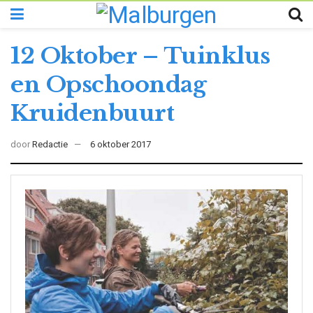
12 Oktober – Tuinklus
en Opschoondag
Kruidenbuurt
door
Redactie
6 oktober 2017