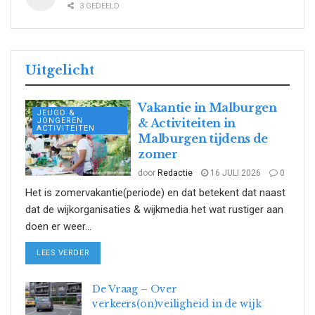
3 GEDEELD
Uitgelicht
Vakantie in Malburgen
JEUGD &
JONGEREN
& Activiteiten in
ACTIVITEITEN
Malburgen tijdens de
zomer
door
Redactie
16 JULI 2026
0
Het is zomervakantie(periode) en dat betekent dat naast
dat de wijkorganisaties & wijkmedia het wat rustiger aan
doen er weer...
DETAILS
LEES VERDER
De Vraag – Over
verkeers(on)veiligheid in de wijk