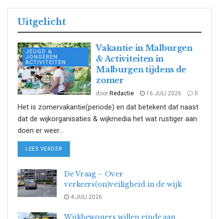
Uitgelicht
Vakantie in Malburgen
JEUGD &
JONGEREN
& Activiteiten in
ACTIVITEITEN
Malburgen tijdens de
zomer
door
Redactie
16 JULI 2026
0
Het is zomervakantie(periode) en dat betekent dat naast
dat de wijkorganisaties & wijkmedia het wat rustiger aan
doen er weer...
DETAILS
LEES VERDER
De Vraag – Over
verkeers(on)veiligheid in de wijk
4 JULI 2026
Wijkbewoners willen einde aan