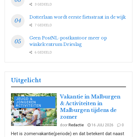
3 GEDEELD
Dotterlaan wordt eerste fietsstraat in de wijk
7 GEDEELD
Geen PostNL-postkantoor meer op
winkelcentrum Drieslag
6 GEDEELD
Uitgelicht
Vakantie in Malburgen
JEUGD &
JONGEREN
& Activiteiten in
ACTIVITEITEN
Malburgen tijdens de
zomer
door
Redactie
16 JULI 2026
0
Het is zomervakantie(periode) en dat betekent dat naast