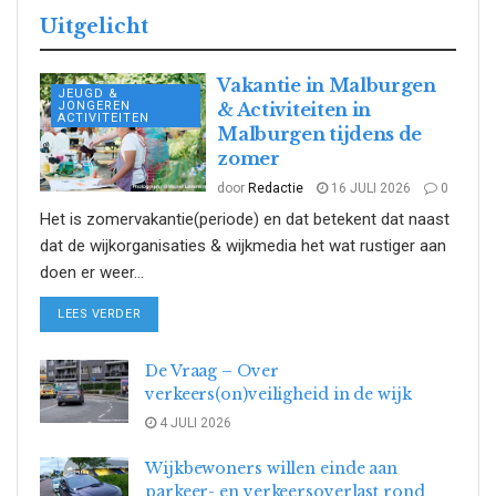
Uitgelicht
Vakantie in Malburgen
JEUGD &
JONGEREN
& Activiteiten in
ACTIVITEITEN
Malburgen tijdens de
zomer
door
Redactie
16 JULI 2026
0
Het is zomervakantie(periode) en dat betekent dat naast
dat de wijkorganisaties & wijkmedia het wat rustiger aan
doen er weer...
DETAILS
LEES VERDER
De Vraag – Over
verkeers(on)veiligheid in de wijk
4 JULI 2026
Wijkbewoners willen einde aan
parkeer- en verkeersoverlast rond