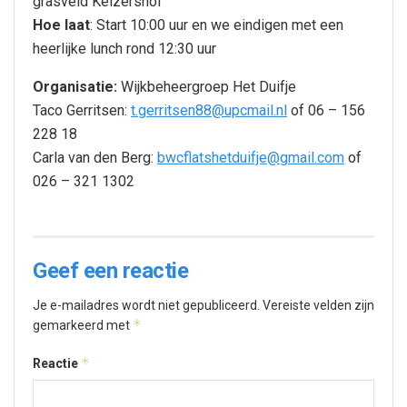
grasveld Keizershof
Hoe laat
: Start 10:00 uur en we eindigen met een
heerlijke lunch rond 12:30 uur
Organisatie:
Wijkbeheergroep Het Duifje
Taco Gerritsen:
t.gerritsen88@upcmail.nl
of 06 – 156
228 18
Carla van den Berg:
bwcflatshetduifje@gmail.com
of
026 – 321 1302
Geef een reactie
Je e-mailadres wordt niet gepubliceerd.
Vereiste velden zijn
*
gemarkeerd met
*
Reactie