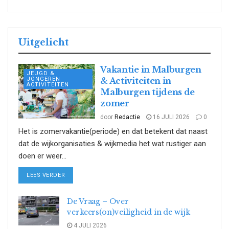
Uitgelicht
Vakantie in Malburgen
JEUGD &
JONGEREN
& Activiteiten in
ACTIVITEITEN
Malburgen tijdens de
zomer
door
Redactie
16 JULI 2026
0
Het is zomervakantie(periode) en dat betekent dat naast
dat de wijkorganisaties & wijkmedia het wat rustiger aan
doen er weer...
DETAILS
LEES VERDER
De Vraag – Over
verkeers(on)veiligheid in de wijk
4 JULI 2026