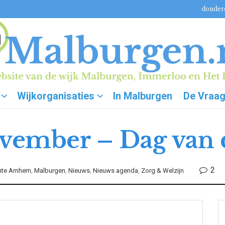
donderd
Wijkorganisaties
In Malburgen
De Vraa
ovember – Dag van
2
te Arnhem
,
Malburgen
,
Nieuws
,
Nieuws agenda
,
Zorg & Welzijn