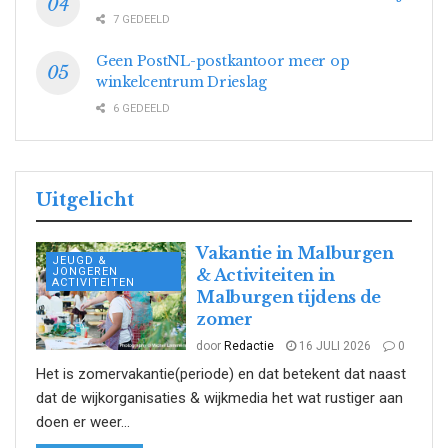
7 GEDEELD
Geen PostNL-postkantoor meer op
winkelcentrum Drieslag
6 GEDEELD
Uitgelicht
Vakantie in Malburgen
JEUGD &
JONGEREN
& Activiteiten in
ACTIVITEITEN
Malburgen tijdens de
zomer
door
Redactie
16 JULI 2026
0
Het is zomervakantie(periode) en dat betekent dat naast
dat de wijkorganisaties & wijkmedia het wat rustiger aan
doen er weer...