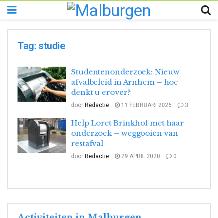
Tag:
studie
Studentenonderzoek: Nieuw
afvalbeleid in Arnhem – hoe
denkt u erover?
door
Redactie
11 FEBRUARI 2026
3
Help Loret Brinkhof met haar
onderzoek – weggooien van
restafval
door
Redactie
29 APRIL 2020
0
Activiteiten in Malburgen