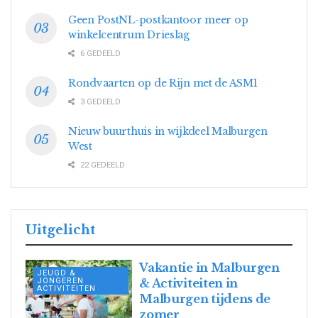
Geen PostNL-postkantoor meer op
winkelcentrum Drieslag
6 GEDEELD
Rondvaarten op de Rijn met de ASM1
3 GEDEELD
Nieuw buurthuis in wijkdeel Malburgen
West
22 GEDEELD
Uitgelicht
Vakantie in Malburgen
JEUGD &
JONGEREN
& Activiteiten in
ACTIVITEITEN
Malburgen tijdens de
zomer