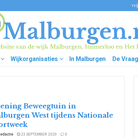
vri
Wijkorganisaties
In Malburgen
De Vraa
ening Beweegtuin in
lburgen West tijdens Nationale
ortweek
edactie
23 SEPTEMBER 2020
0