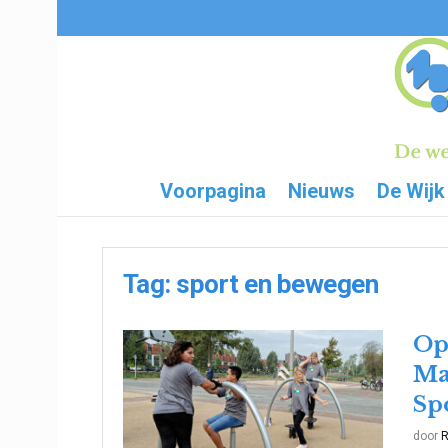
Voorpagina
Nieuws
De Wijk
Tag:
sport en bewegen
Op
Ma
Sp
door
R