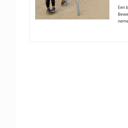
Een 
Bewee
nemen