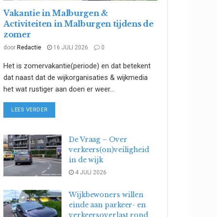
Vakantie in Malburgen &
Activiteiten in Malburgen tijdens de
zomer
door
Redactie
16 JULI 2026
0
Het is zomervakantie(periode) en dat betekent
dat naast dat de wijkorganisaties & wijkmedia
het wat rustiger aan doen er weer...
DETAILS
LEES VERDER
De Vraag – Over
verkeers(on)veiligheid
in de wijk
4 JULI 2026
Wijkbewoners willen
einde aan parkeer- en
verkeersoverlast rond