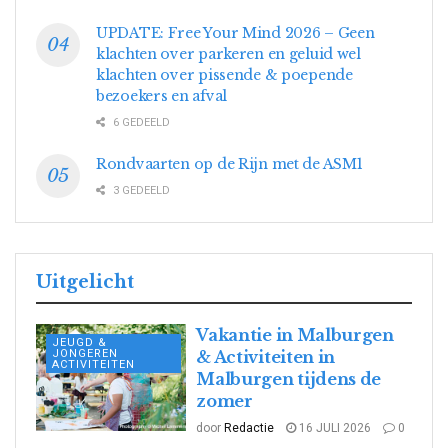
UPDATE: Free Your Mind 2026 – Geen
klachten over parkeren en geluid wel
klachten over pissende & poepende
bezoekers en afval
6 GEDEELD
Rondvaarten op de Rijn met de ASM1
3 GEDEELD
Uitgelicht
Vakantie in Malburgen
JEUGD &
JONGEREN
& Activiteiten in
ACTIVITEITEN
Malburgen tijdens de
zomer
door
Redactie
16 JULI 2026
0