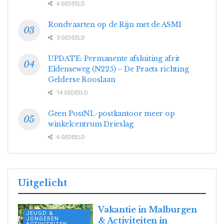
6 GEDEELD
Rondvaarten op de Rijn met de ASM1
3 GEDEELD
UPDATE: Permanente afsluiting afrit
Eldenseweg (N225) – De Praets richting
Gelderse Rooslaan
14 GEDEELD
Geen PostNL-postkantoor meer op
winkelcentrum Drieslag
6 GEDEELD
Uitgelicht
Vakantie in Malburgen
JEUGD &
JONGEREN
& Activiteiten in