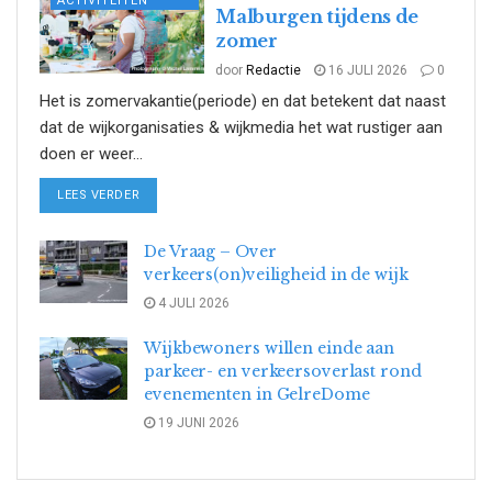
ACTIVITEITEN
Malburgen tijdens de
zomer
door
Redactie
16 JULI 2026
0
Het is zomervakantie(periode) en dat betekent dat naast
dat de wijkorganisaties & wijkmedia het wat rustiger aan
doen er weer...
DETAILS
LEES VERDER
De Vraag – Over
verkeers(on)veiligheid in de wijk
4 JULI 2026
Wijkbewoners willen einde aan
parkeer- en verkeersoverlast rond
evenementen in GelreDome
19 JUNI 2026