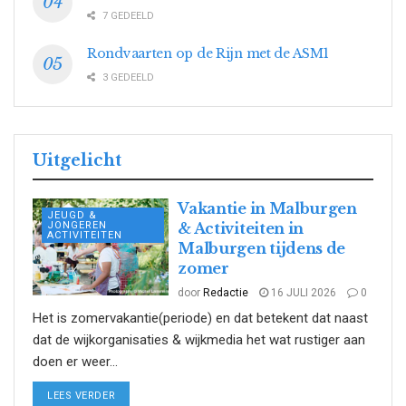
7 GEDEELD
Rondvaarten op de Rijn met de ASM1
3 GEDEELD
Uitgelicht
Vakantie in Malburgen
JEUGD &
JONGEREN
& Activiteiten in
ACTIVITEITEN
Malburgen tijdens de
zomer
door
Redactie
16 JULI 2026
0
Het is zomervakantie(periode) en dat betekent dat naast
dat de wijkorganisaties & wijkmedia het wat rustiger aan
doen er weer...
DETAILS
LEES VERDER