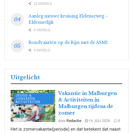
22 GEDEELD
Aanleg nieuwe kruising Eldenseweg –
Eldensedijk
6 GEDEELD
Rondvaarten op de Rijn met de ASM1
3 GEDEELD
Uitgelicht
Vakantie in Malburgen
JEUGD &
JONGEREN
& Activiteiten in
ACTIVITEITEN
Malburgen tijdens de
zomer
door
Redactie
16 JULI 2026
0
Het is zomervakantie(periode) en dat betekent dat naast