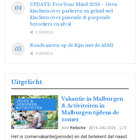
UPDATE: Free Your Mind 2026 – Geen
klachten over parkeren en geluid wel
klachten over pissende & poepende
bezoekers en afval
6 GEDEELD
Rondvaarten op de Rijn met de ASM1
3 GEDEELD
Uitgelicht
Vakantie in Malburgen
JEUGD &
JONGEREN
& Activiteiten in
ACTIVITEITEN
Malburgen tijdens de
zomer
door
Redactie
16 JULI 2026
0
Het is zomervakantie(periode) en dat betekent dat naast