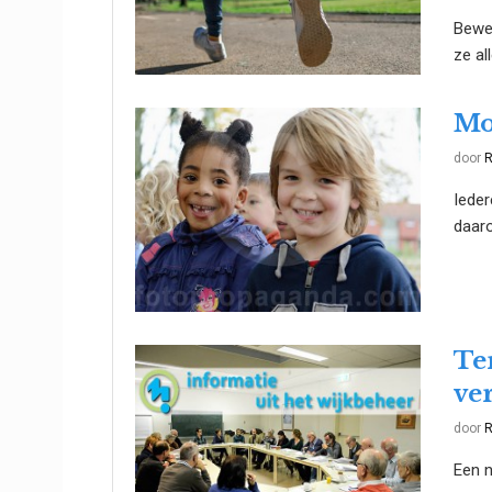
Bewee
ze al
Mo
door
R
Ieder
daaro
Te
ve
door
R
Een n