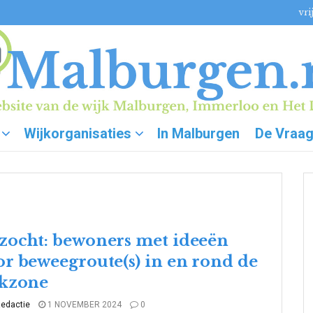
vri
Wijkorganisaties
In Malburgen
De Vraa
zocht: bewoners met ideeën
or beweegroute(s) in en rond de
jkzone
edactie
1 NOVEMBER 2024
0