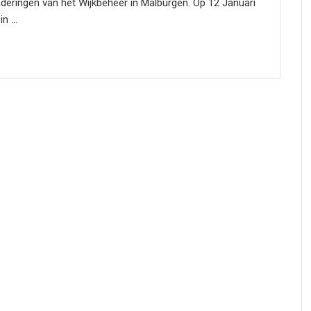
deringen van het Wijkbeheer in Malburgen. Op 12 Januari
n ...