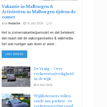
Vakantie in Malburgen &
Activiteiten in Malburgen tijdens de
zomer
door
Redactie
16 JULI 2026
0
Het is zomervakantie(periode) en dat betekent
dat naast dat de wijkorganisaties & wijkmedia
het wat rustiger aan doen er weer...
DETAILS
LEES VERDER
De Vraag – Over
verkeers(on)veiligheid
in de wijk
4 JULI 2026
Wijkbewoners willen
einde aan parkeer- en
verkeersoverlast rond