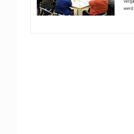
verga
werd i