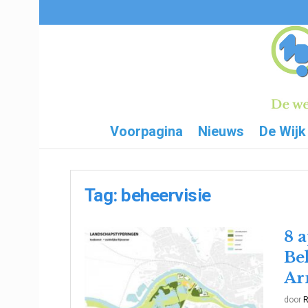
Voorpagina
Nieuws
De Wijk
Tag:
beheervisie
8 
Be
Ar
door
R