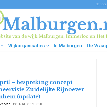
donderd
Wijkorganisaties
In Malburgen
De Vraa
april – bespreking concept
heervisie Zuidelijke Rijnoever
nhem (update)
edactie
1 APRIL 2019
0