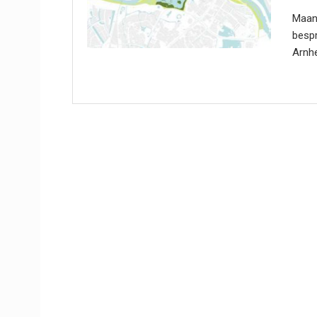
Maand
bespr
Arnhe