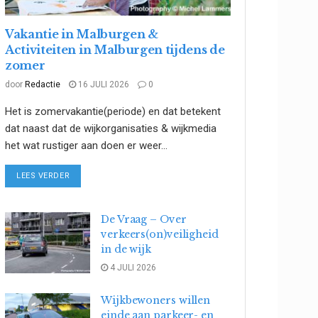
Vakantie in Malburgen &
Activiteiten in Malburgen tijdens de
zomer
door
Redactie
16 JULI 2026
0
Het is zomervakantie(periode) en dat betekent
dat naast dat de wijkorganisaties & wijkmedia
het wat rustiger aan doen er weer...
DETAILS
LEES VERDER
De Vraag – Over
verkeers(on)veiligheid
in de wijk
4 JULI 2026
Wijkbewoners willen
einde aan parkeer- en