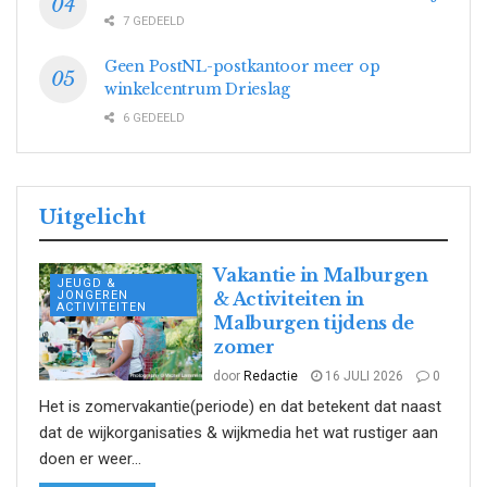
7 GEDEELD
Geen PostNL-postkantoor meer op
winkelcentrum Drieslag
6 GEDEELD
Uitgelicht
Vakantie in Malburgen
JEUGD &
JONGEREN
& Activiteiten in
ACTIVITEITEN
Malburgen tijdens de
zomer
door
Redactie
16 JULI 2026
0
Het is zomervakantie(periode) en dat betekent dat naast
dat de wijkorganisaties & wijkmedia het wat rustiger aan
doen er weer...