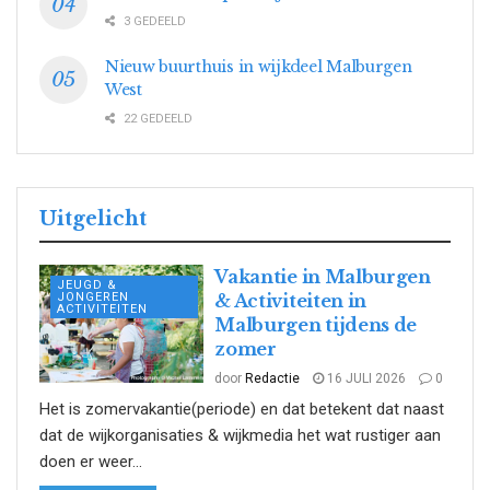
3 GEDEELD
Nieuw buurthuis in wijkdeel Malburgen
West
22 GEDEELD
Uitgelicht
Vakantie in Malburgen
JEUGD &
JONGEREN
& Activiteiten in
ACTIVITEITEN
Malburgen tijdens de
zomer
door
Redactie
16 JULI 2026
0
Het is zomervakantie(periode) en dat betekent dat naast
dat de wijkorganisaties & wijkmedia het wat rustiger aan
doen er weer...