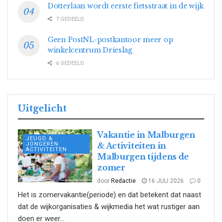
Dotterlaan wordt eerste fietsstraat in de wijk
7 GEDEELD
Geen PostNL-postkantoor meer op
winkelcentrum Drieslag
6 GEDEELD
Uitgelicht
Vakantie in Malburgen
JEUGD &
JONGEREN
& Activiteiten in
ACTIVITEITEN
Malburgen tijdens de
zomer
door
Redactie
16 JULI 2026
0
Het is zomervakantie(periode) en dat betekent dat naast
dat de wijkorganisaties & wijkmedia het wat rustiger aan
doen er weer...