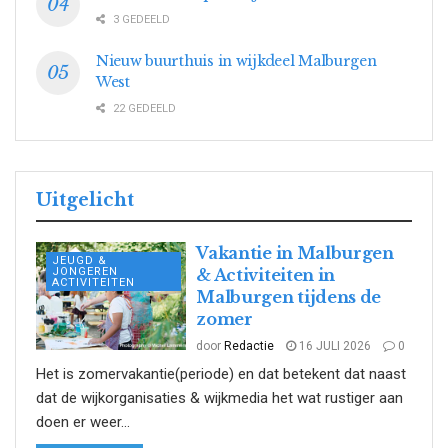
3 GEDEELD
Nieuw buurthuis in wijkdeel Malburgen
West
22 GEDEELD
Uitgelicht
Vakantie in Malburgen
JEUGD &
JONGEREN
& Activiteiten in
ACTIVITEITEN
Malburgen tijdens de
zomer
door
Redactie
16 JULI 2026
0
Het is zomervakantie(periode) en dat betekent dat naast
dat de wijkorganisaties & wijkmedia het wat rustiger aan
doen er weer...