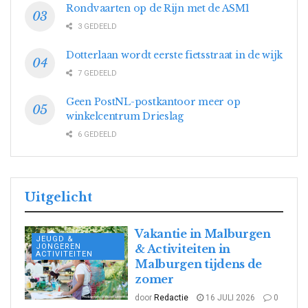
Rondvaarten op de Rijn met de ASM1
3 GEDEELD
Dotterlaan wordt eerste fietsstraat in de wijk
7 GEDEELD
Geen PostNL-postkantoor meer op
winkelcentrum Drieslag
6 GEDEELD
Uitgelicht
Vakantie in Malburgen
JEUGD &
JONGEREN
& Activiteiten in
ACTIVITEITEN
Malburgen tijdens de
zomer
door
Redactie
16 JULI 2026
0