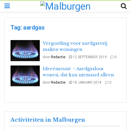
Tag:
aardgas
Vergoeding voor aardgasvrij
maken woningen
door
Redactie
12 SEPTEMBER 2019
0
Ideeënsessie – Aardgasloos
wonen, dat kan niemand alleen
door
Redactie
18 JANUARI 2018
0
Activiteiten in Malburgen