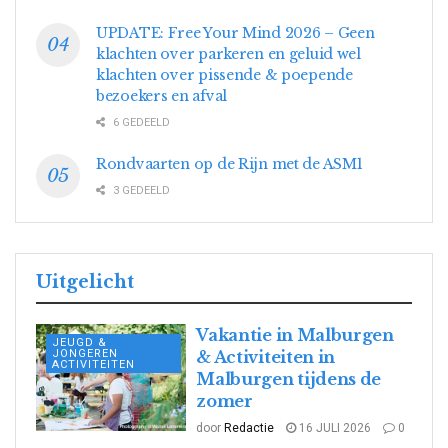
UPDATE: Free Your Mind 2026 – Geen
klachten over parkeren en geluid wel
klachten over pissende & poepende
bezoekers en afval
6 GEDEELD
Rondvaarten op de Rijn met de ASM1
3 GEDEELD
Uitgelicht
Vakantie in Malburgen
JEUGD &
JONGEREN
& Activiteiten in
ACTIVITEITEN
Malburgen tijdens de
zomer
door
Redactie
16 JULI 2026
0