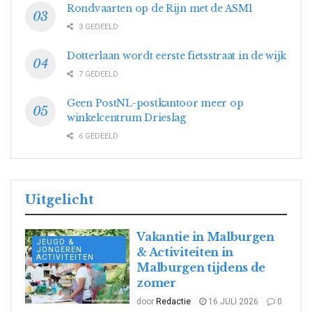
Rondvaarten op de Rijn met de ASM1
3 GEDEELD
Dotterlaan wordt eerste fietsstraat in de wijk
7 GEDEELD
Geen PostNL-postkantoor meer op
winkelcentrum Drieslag
6 GEDEELD
Uitgelicht
Vakantie in Malburgen
JEUGD &
JONGEREN
& Activiteiten in
ACTIVITEITEN
Malburgen tijdens de
zomer
door
Redactie
16 JULI 2026
0