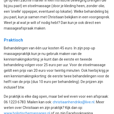
(je op een zachte manier in een ritmische beweging brengen die
bij jou past) en stoelmassage (door je kleding heen, zonder olie;
een ‘snelle’ oppepper, eventueel op lokatie). Welke behandeling bij
jou past, kun je samen met Christiaan bekijken in een voorgesprek.
Weet je al wat je wilt of nodig hebt? Dan kun je ook direct een
massageafspraak maken.
Praktisch
Behandelingen van één uur kosten 45 euro. In zijn pop-up
massagepraktijk kun je nu gebruik maken van de
kennismakingskorting: je kunt dan de eerste en tweede
behandeling volgen voor 25 euro per uur. Voor de stoelmassage
geldt een prijs van 20 euro voor twintig minuten. Ook hierbij krijg je
een kennismakingskorting: de eerste twee behandelingen voor de
helft van de prijs (dus 10 euro per behandeling). De prijzen zijn
inclusief btw.
De praktijk is elke dag open, maar bel wel even voor een afspraak:
06 1223 6783. Mailen kan ook:
christiaanhendriks@live.nl
. Meer
weten over Christiaan en zijn praktijk? Kijk dan op:
www.holistischemassages.nl
of op zijn Facebookpagina