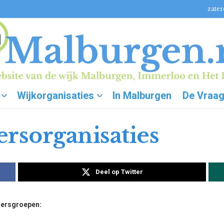
zater
Wijkorganisaties
In Malburgen
De Vraa
rsorganisaties
Deel op Twitter
nersgroepen: