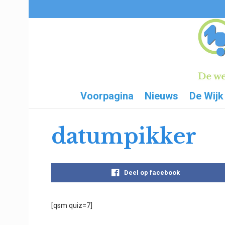
Voorpagina
Nieuws
De Wijk
datumpikker
Deel op facebook
[qsm quiz=7]