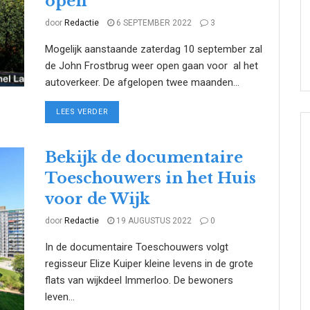
open
door
Redactie
6 SEPTEMBER 2022
3
Mogelijk aanstaande zaterdag 10 september zal
de John Frostbrug weer open gaan voor al het
autoverkeer. De afgelopen twee maanden...
DETAILS
LEES VERDER
Bekijk de documentaire
Toeschouwers in het Huis
voor de Wijk
door
Redactie
19 AUGUSTUS 2022
0
In de documentaire Toeschouwers volgt
regisseur Elize Kuiper kleine levens in de grote
flats van wijkdeel Immerloo. De bewoners
leven...