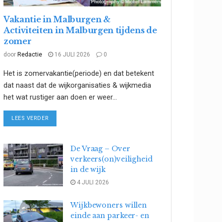
Vakantie in Malburgen &
Activiteiten in Malburgen tijdens de
zomer
door
Redactie
16 JULI 2026
0
Het is zomervakantie(periode) en dat betekent
dat naast dat de wijkorganisaties & wijkmedia
het wat rustiger aan doen er weer...
DETAILS
LEES VERDER
De Vraag – Over
verkeers(on)veiligheid
in de wijk
4 JULI 2026
Wijkbewoners willen
einde aan parkeer- en