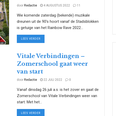
door
Redactie
4 AUGUSTUS 2022
11
Wie komende zaterdag (bekende) muzikale
dreunen uit de 90’s hoort vanaf de Stadsblokken
is getuige van het Rainbow Rave 2022...
DETAILS
LEES VERDER
Vitale Verbindingen –
Zomerschool gaat weer
van start
door
Redactie
22 JULI 2022
0
Vanaf dinsdag 26 juli a.s. is het zover en gaat de
Zomerschool van Vitale Verbindingen weer van
start. Met het...
DETAILS
LEES VERDER