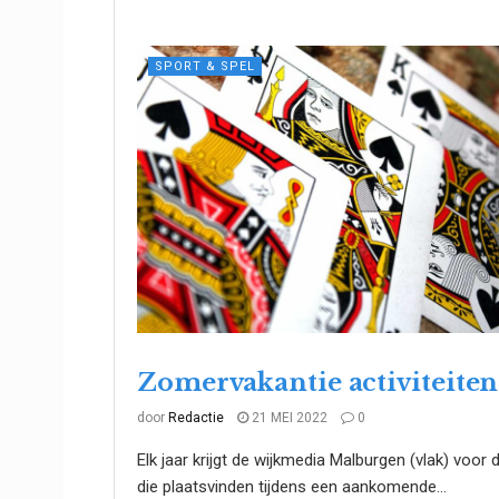
SPORT & SPEL
Zomervakantie activiteiten
WIJKMEDIA
door
Redactie
21 MEI 2022
0
Elk jaar krijgt de wijkmedia Malburgen (vlak) voor
die plaatsvinden tijdens een aankomende...