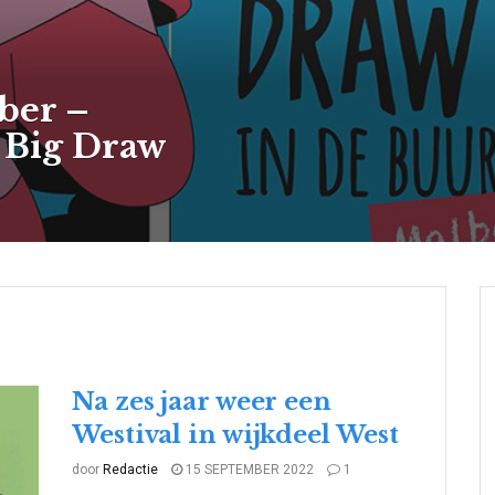
ber –
e Big Draw
Na zes jaar weer een
Westival in wijkdeel West
door
Redactie
15 SEPTEMBER 2022
1