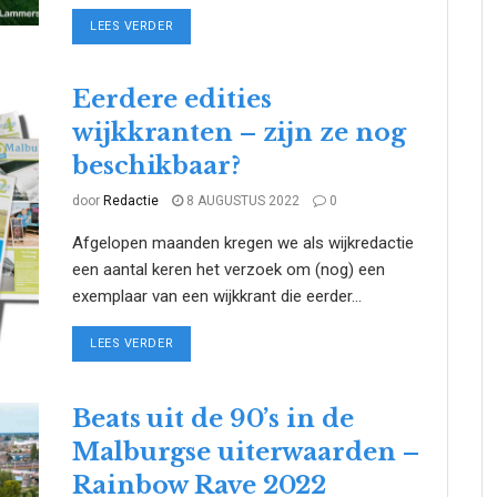
DETAILS
LEES VERDER
Eerdere edities
wijkkranten – zijn ze nog
beschikbaar?
door
Redactie
8 AUGUSTUS 2022
0
Afgelopen maanden kregen we als wijkredactie
een aantal keren het verzoek om (nog) een
exemplaar van een wijkkrant die eerder...
DETAILS
LEES VERDER
Beats uit de 90’s in de
Malburgse uiterwaarden –
Rainbow Rave 2022