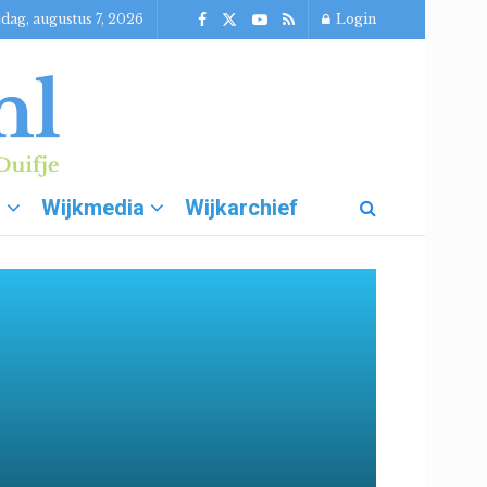
jdag, augustus 7, 2026
Login
g
Wijkmedia
Wijkarchief