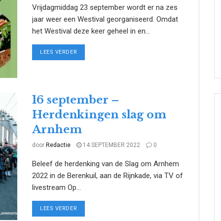
Vrijdagmiddag 23 september wordt er na zes
jaar weer een Westival georganiseerd. Omdat
het Westival deze keer geheel in en...
DETAILS
LEES VERDER
16 september –
Herdenkingen slag om
Arnhem
door
Redactie
14 SEPTEMBER 2022
0
Beleef de herdenking van de Slag om Arnhem
2022 in de Berenkuil, aan de Rijnkade, via TV of
livestream Op...
DETAILS
LEES VERDER