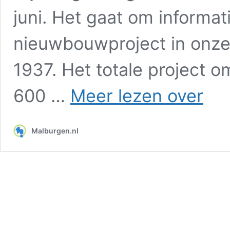
juni. Het gaat om informat
nieuwbouwproject in onze 
1937. Het totale project 
Informa
600 …
Meer lezen over
over
het
grootst
Malburgen.nl
bouwpro
in
de
wijk
sinds
het
ontstaa
in
1937